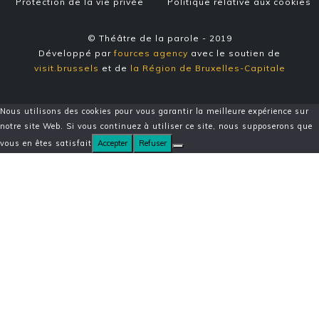
Protection de la vie privée
Politique relative aux cookies
© Théâtre de la parole - 2019
Développé par
fources agency
avec le soutien de
visit.brussels
et de
la Région de Bruxelles-Capitale
Nous utilisons des cookies pour vous garantir la meilleure expérience sur
notre site Web. Si vous continuez à utiliser ce site, nous supposerons que
vous en êtes satisfait
Accepter
Refuser