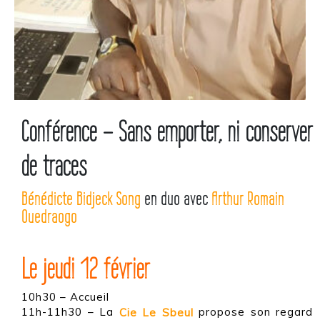
Conférence – Sans emporter, ni conserver
de traces
Bénédicte Bidjeck Song
en duo avec
Arthur Romain
Ouedraogo
Le jeudi 12 février
10h30 – Accueil
11h-11h30 – La
Cie Le Sbeul
propose son regard