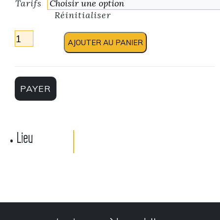
Tarifs
Réinitialiser
quantité de Balade sonore et contée – Vous avez di
AJOUTER AU PANIER
PAYER
Lieu
•