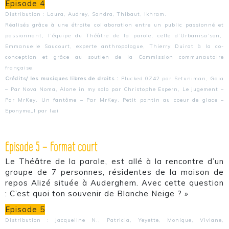
Episode 4
Distribution : Laura, Audrey, Sandra, Thibaut, Ikhram.
Réalisés grâce à une étroite collaboration entre un public passionné et
passionnant, l’équipe du Théâtre de la parole, celle d’Urbanisa’son,
Emmanuelle Saucourt, experte anthropologue, Thierry Duirat à la co-
conception et grâce au soutien de la Commission communautaire
française.
Crédits/ les musiques libres de droits :
Plucked 0Z42 par Setuniman, Gaia
– Par Nova Noma, Alone in my solo par Christophe Espern, Le jugement –
Par MrKey, Un fantôme – Par MrKey, Petit pantin au coeur de glace –
Eponyme_I par læi
Episode 5 – Format court
Le Théâtre de la parole, est allé à la rencontre d’un
groupe de 7 personnes, résidentes de la maison de
repos Alizé située à Auderghem. Avec cette question
: C’est quoi ton souvenir de Blanche Neige ? »
Episode 5
Distribution : Jacqueline N., Patricia, Yeyette, Monique, Viviane,