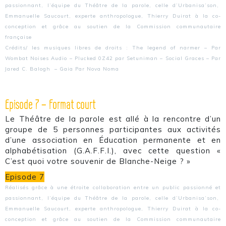
passionnant, l’équipe du Théâtre de la parole, celle d’Urbanisa’son,
Emmanuelle Saucourt, experte anthropologue, Thierry Duirat à la co-
conception et grâce au soutien de la Commission communautaire
française
Crédits/ les musiques libres de droits : The legend of narmer – Par
Wombat Noises Audio – Plucked 0Z42 par Setuniman – Social Graces – Par
Jared C. Balogh – Gaia Par Nova Noma
Episode 7 – Format court
Le Théâtre de la parole est allé à la rencontre d’un
groupe de 5 personnes participantes aux activités
d’une association en Éducation permanente et en
alphabétisation (G.A.F.F.I.), avec cette question «
C’est quoi votre souvenir de Blanche-Neige ? »
Episode 7
Réalisés grâce à une étroite collaboration entre un public passionné et
passionnant, l’équipe du Théâtre de la parole, celle d’Urbanisa’son,
Emmanuelle Saucourt, experte anthropologue, Thierry Duirat à la co-
conception et grâce au soutien de la Commission communautaire