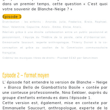
dans un premier temps, cette question « C’est quoi
votre souvenir de Blanche-Neige ? »
Episode 1
Distribution : les enfants : Ananda, Julia, Frederica, Braia, Raphael,
Nour, Valentine, Capucine, Anaïs , Emma, Eloise, Anaïs.
Réalisés grâce à une étroite collaboration entre un public passionné et
passionnant, l’équipe du Théâtre de la parole, celle d’Urbanisa’son,
Emmanuelle Saucourt, experte anthropologue, Thierry Duirat à la co-
conception et grâce au soutien de la Commission communautaire
française.
Crédits/ les musiques libres de droits : Plucked 0Z42 par Setuniman
Episode 2 – Format moyen
L’ épisode fait entendre la version de Blanche – Neige
»
Bianca Bella
de Giambattista Basile « contée par
une conteuse professionnelle, Nina Eeklaer, auprès du
groupe d’enfants entendu·es dans l’épisode 1.
Cette version est, également, mise en contexte par
Emmanuelle Saucourt, anthropologue, experte de la