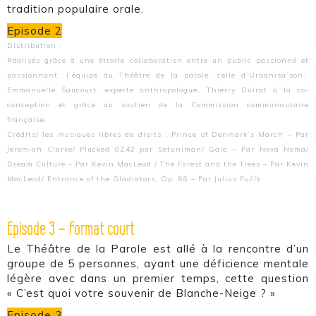
tradition populaire orale.
Episode 2
Distribution :
Réalisés grâce à une étroite collaboration entre un public passionné et
passionnant, l’équipe du Théâtre de la parole, celle d’Urbanisa’son,
Emmanuelle Saucourt, experte anthropologue, Thierry Duirat à la co-
conception et grâce au soutien de la Commission communautaire
française.
Crédits/ les musiques libres de droits : Prince of Denmark’s March – Par
Jeremiah Clarke/ Plucked 0Z42 par Setuniman/ Gaia – Par Nova Noma/
Dream Culture – Par Kevin MacLeod / The Forest and the Trees – Par Kevin
MacLeod/ Entrance of the Gladiators, Op. 68 – Par Julius Fučík
Episode 3 – Format court
Le Théâtre de la Parole est allé à la rencontre d’un
groupe de 5 personnes, ayant une déficience mentale
légère avec dans un premier temps, cette question
« C’est quoi votre souvenir de Blanche-Neige ? »
Episode 3