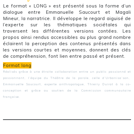
Le format « LONG » est présenté sous la forme d’un
dialogue entre Emmanuelle Saucourt et Magali
Mineur, la narratrice. Il développe le regard aiguisé de
l’experte sur les thématiques sociétales qui
traversent les différentes versions contées. Les
propos ainsi rendus accessibles au plus grand nombre
éclairent la perception des contenus présentés dans
les versions courtes et moyennes, donnent des clés
de compréhension, font lien entre passé et présent.
Format long
Réalisés grâce à une étroite collaboration entre un public passionné et
passionnant, l’équipe du Théâtre de la parole, celle d’Urbanisa’son,
Emmanuelle Saucourt, experte anthropologue, Thierry Duirat à la co-
conception et grâce au soutien de la Commission communautaire
française.