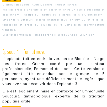
Distribution : Laura, Audrey, Sandra, Thibaut, Ikhram.
Réalisés grâce à une étroite collaboration entre un public passionné et
passionnant, l’équipe du Théâtre de la parole, celle d’Urbanisa’son,
Emmanuelle Saucourt, experte anthropologue, Thierry Duirat à la co-
conception et grâce au soutien de la Commission communautaire
française.
Crédits/ les musiques libres de droits :Plucked 0Z42 par Setuniman
Episode 4 – Format moyen
L’ épisode fait entendre la version de Blanche – Neige
des frères Grimm conté par une conteur
professionnelle, Emmanuel de Loeul. Cette version a
également été entendue par le groupe de 5
personnes, ayant une déficience mentale légère que
vous avez pu découvrir dans l’épisode 3
Elle est, également, mise en contexte par Emmanuelle
Saucourt, anthropologue, experte de la tradition
populaire orale.