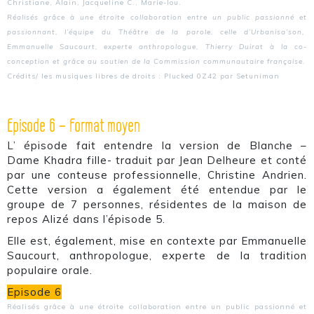
Christiane, Alain, Jacqueline C., Marie-lou.
Réalisés grâce à une étroite collaboration entre un public passionné et
passionnant, l’équipe du Théâtre de la parole, celle d’Urbanisa’son,
Emmanuelle Saucourt, experte anthropologue, Thierry Duirat à la co-
conception et grâce au soutien de la Commission communautaire française.
Crédits/ les musiques libres de droits : Plucked 0Z42 par Setuniman
Episode 6 – Format moyen
L’ épisode fait entendre la version de Blanche –
Dame Khadra fille- traduit par Jean Delheure et conté
par une conteuse professionnelle, Christine Andrien.
Cette version a également été entendue par le
groupe de 7 personnes, résidentes de la maison de
repos Alizé dans l’épisode 5.
Elle est, également, mise en contexte par Emmanuelle
Saucourt, anthropologue, experte de la tradition
populaire orale.
Episode 6
Réalisés grâce à une étroite collaboration entre un public passionné et