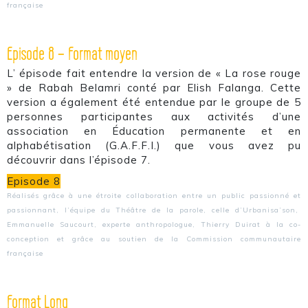
française
Episode 8 – Format moyen
L’ épisode fait entendre la version de « La rose rouge
» de Rabah Belamri conté par Elish Falanga. Cette
version a également été entendue par le groupe de 5
personnes participantes aux activités d’une
association en Éducation permanente et en
alphabétisation (G.A.F.F.I.) que vous avez pu
découvrir dans l’épisode 7.
Episode 8
Réalisés grâce à une étroite collaboration entre un public passionné et
passionnant, l’équipe du Théâtre de la parole, celle d’Urbanisa’son,
Emmanuelle Saucourt, experte anthropologue, Thierry Duirat à la co-
conception et grâce au soutien de la Commission communautaire
française
Format Long