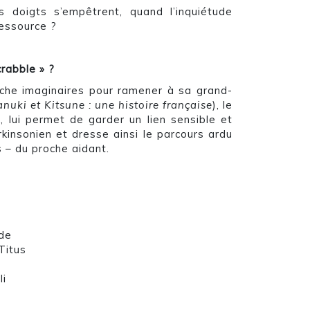
 doigts s’empêtrent, quand l’inquiétude
ressource ?
crabble » ?
rche imaginaires pour ramener à sa grand-
anuki et Kitsune : une histoire française
), le
, lui permet de garder un lien sensible et
kinsonien et dresse ainsi le parcours ardu
s – du proche aidant.
nde
Titus
li