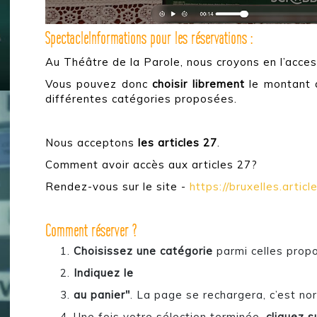
SpectacleInformations pour les réservations :
Au Théâtre de la Parole, nous croyons en l’access
Vous pouvez donc
choisir librement
le montant 
différentes catégories proposées.
Nous acceptons
les articles 27
.
Comment avoir accès aux articles 27?
Rendez-vous sur le site -
https://bruxelles.articl
Comment réserver ?
Choisissez une catégorie
parmi celles prop
Indiquez le
au panier"
. La page se rechargera, c’est no
Une fois votre sélection terminée,
cliquez s