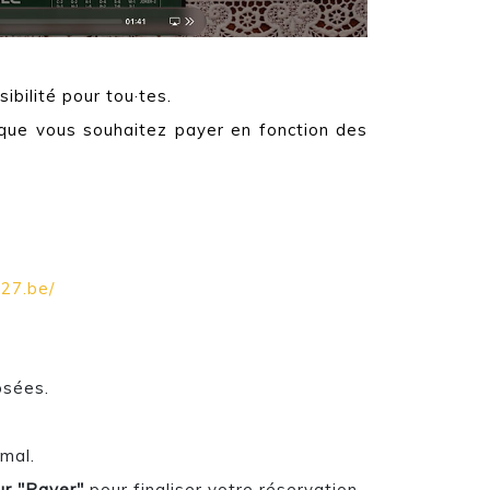
ibilité pour tou·tes.
que vous souhaitez payer
en fonction des
e27.be/
osées.
rmal.
ur "Payer"
pour finaliser votre réservation.