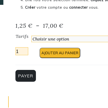
Créer
votre compte ou
connecter
vous.
Plage de prix : 
1,25
€
–
17,00
€
Tarifs
quantité de Spectacle – La partie de Scrabble
AJOUTER AU PANIER
PAYER