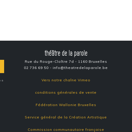
théâtre de la parole
Rue du Rouge-Cloître 7d - 1160 Bruxelles
02 736 69 50 - info@theatredelaparole.be
Vers notre chaîne Vimeo
e à
conditions générales de vente
Fédération Wallonie Bruxelles
Service général de la Création Artistique
Commission communautaire française