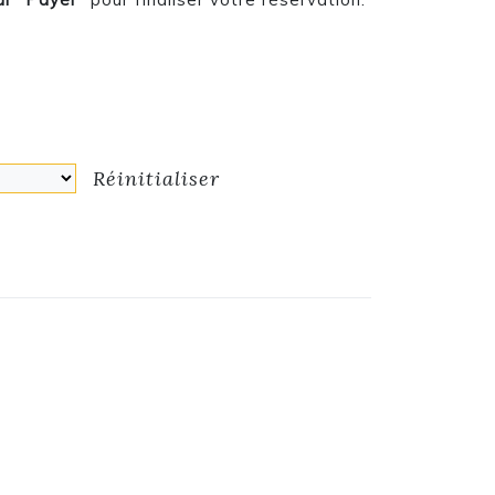
1,25 € à 17,00 €
Réinitialiser