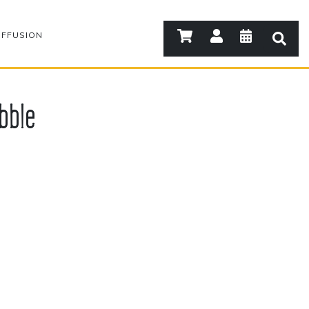
IFFUSION
bble