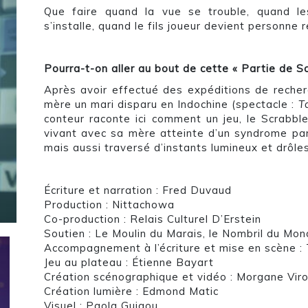
Que faire quand la vue se trouble, quand les
s’installe, quand le fils joueur devient personne 
Pourra-t-on aller au bout de cette « Partie de S
Après avoir effectué des expéditions de reche
mère un mari disparu en Indochine (spectacle :
T
conteur raconte ici comment un jeu, le Scrabble
vivant avec sa mère atteinte d’un syndrome par
mais aussi traversé d’instants lumineux et drôle
Écriture et narration : Fred Duvaud
Production : Nittachowa
Co-production : Relais Culturel D’Erstein
Soutien : Le Moulin du Marais, le Nombril du Mo
Accompagnement à l’écriture et mise en scène : 
Jeu au plateau : Étienne Bayart
Création scénographique et vidéo : Morgane Viro
Création lumière : Edmond Matic
Visuel : Paola Guigou