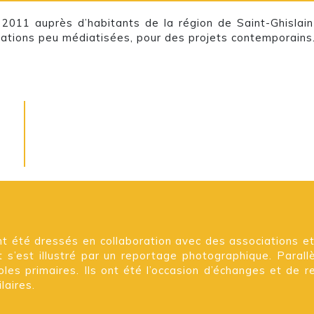
011 auprès d’habitants de la région de Saint-Ghislain a
ations peu médiatisées, pour des projets contemporains
ont été dressés en collaboration avec des associations e
t s’est illustré par un reportage photographique. Parallè
les primaires. Ils ont été l’occasion d’échanges et de 
laires.