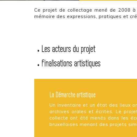
Ce projet de collectage mené de 2008 à 2
mémoire des expressions, pratiques et cré
Les acteurs du projet
•
Finalisations artistiques
•
La Démarche artistique
Un inventaire et un état des lieux 
archives orales et écrites. Le proje
collecte ont été menés dans les éco
bruxelloises menant des projets simi