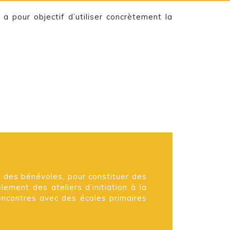
 pour objectif d’utiliser concrètement la
.
t des bénévoles, pour constituer des
lement des ateliers d’initiation à la
rencontres avec des écoles primaires