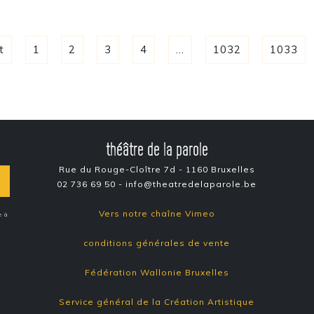
t
1
2
3
4
...
1032
1033
théâtre de la parole
Rue du Rouge-Cloître 7d - 1160 Bruxelles
02 736 69 50 - info@theatredelaparole.be
Vers notre chaîne Vimeo
e à
conditions générales de vente
Fédération Wallonie Bruxelles
Service général de la Création Artistique