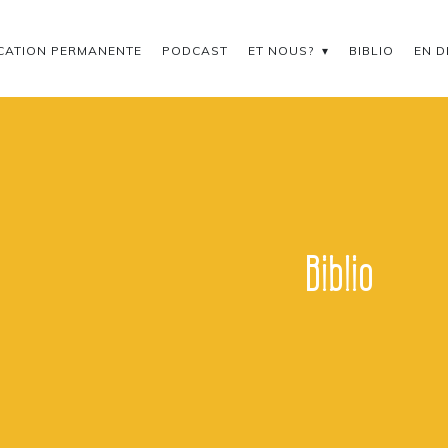
CATION PERMANENTE
PODCAST
ET NOUS?
BIBLIO
EN D
Biblio