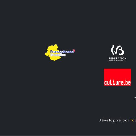
P
Développé par
fo